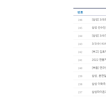
번호
[삼성] 3/8
246
삼성 선수단
245
[삼성] 3/
244
3/3(수) 
243
[부고] 김
242
2022 연봉
241
[부음] 연
240
삼성, 혼연
239
삼성 이학주,
238
삼성라이온즈
237