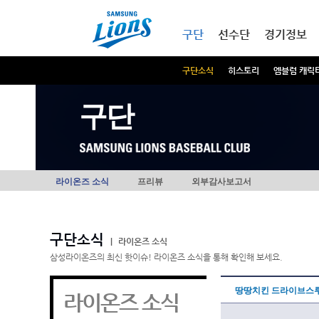
본문내용 바로가기
메인메뉴 바로가기
구단
선수단
경기정보
구단소식
히스토리
엠블럼 캐릭
구단
라이온즈 소식
프리뷰
외부감사보고서
구단소식
|
라이온즈 소식
삼성라이온즈의 최신 핫이슈! 라이온즈 소식을 통해 확인해 보세요.
땅땅치킨 드라이브스루
라이온즈 소식