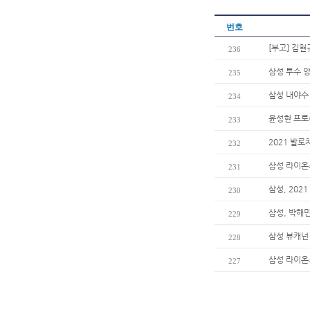
번호
[부고] 김
236
삼성 투수 양
235
삼성 내야수 
234
윤성현 프로
233
2021 발
232
삼성 라이온즈
231
삼성, 202
230
삼성, 박해
229
삼성 뷰캐넌
228
삼성 라이온즈
227