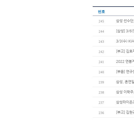
번호
삼성 선수단
245
[삼성] 3/
244
3/3(수) 
243
[부고] 김
242
2022 연봉
241
[부음] 연
240
삼성, 혼연
239
삼성 이학주,
238
삼성라이온즈
237
[부고] 김
236