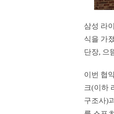
삼성 라
식을 가졌
단장, 으
이번 협약
크(이하 
구조사)과
릎 스포