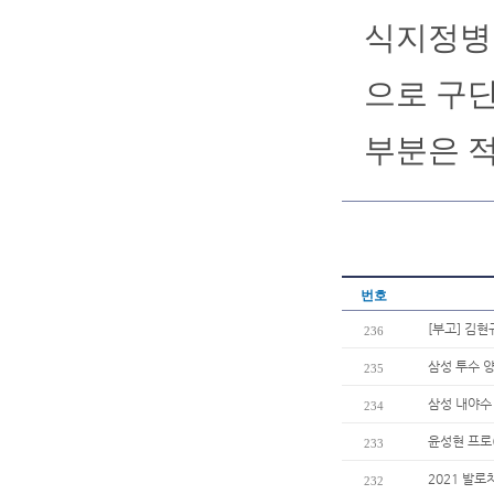
식지정병
으로 구단
부분은 
번호
[부고] 김
236
삼성 투수 양
235
삼성 내야수 
234
윤성현 프로
233
2021 발
232