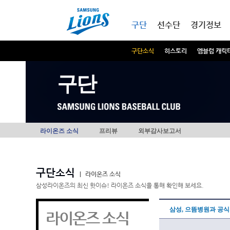
본문내용 바로가기
메인메뉴 바로가기
구단
선수단
경기정보
구단소식
히스토리
엠블럼 캐릭
구단
라이온즈 소식
프리뷰
외부감사보고서
구단소식
|
라이온즈 소식
삼성라이온즈의 최신 핫이슈! 라이온즈 소식을 통해 확인해 보세요.
삼성, 으뜸병원과 공
라이온즈 소식