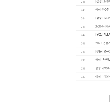
[삼성] 3/8
246
삼성 선수단
245
[삼성] 3/
244
3/3(수) 
243
[부고] 김
242
2022 연봉
241
[부음] 연
240
삼성, 혼연
239
삼성 이학주,
238
삼성라이온즈
237