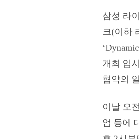
삼성 라이
크(이하
‘Dyna
개최 입
협약의 
이날 오전
업 등에 
후 2시