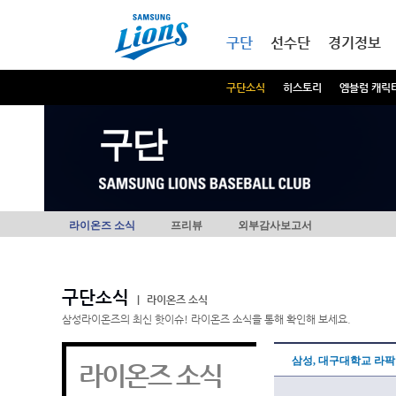
본문내용 바로가기
메인메뉴 바로가기
구단
선수단
경기정보
구단소식
히스토리
엠블럼 캐릭
구단
라이온즈 소식
프리뷰
외부감사보고서
구단소식
|
라이온즈 소식
삼성라이온즈의 최신 핫이슈! 라이온즈 소식을 통해 확인해 보세요.
삼성, 대구대학교 라
라이온즈 소식