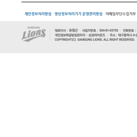
개인정보처리방침
영상정보처리기기 운영관리방침
이메일무단수집거부