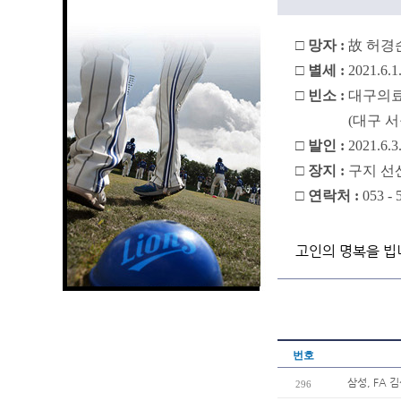
□ 망자 :
故 허경
□ 별세 :
2021.6.1
□ 빈소 :
대구의료
□ 빈소 :
(대구 서
□ 발인 :
2021.6.3
□ 장지 :
구지 선
□ 연락처 :
053 - 
고인의 명복을 빕
번호
삼성, FA
296