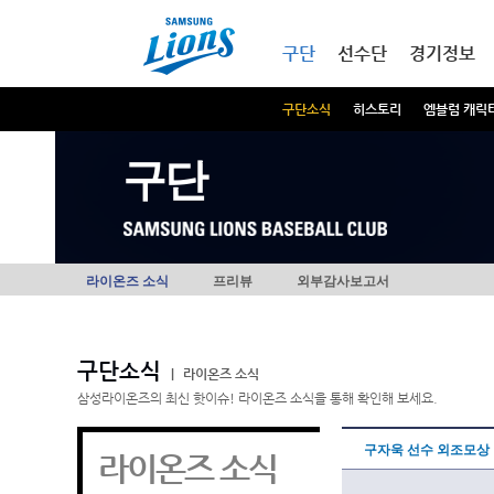
본문내용 바로가기
메인메뉴 바로가기
구단
선수단
경기정보
구단소식
히스토리
엠블럼 캐릭
구단
라이온즈 소식
프리뷰
외부감사보고서
구단소식
|
라이온즈 소식
삼성라이온즈의 최신 핫이슈! 라이온즈 소식을 통해 확인해 보세요.
구자욱 선수 외조모상
라이온즈 소식