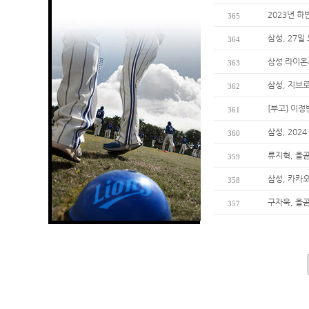
2023년 하
365
삼성, 27일
364
삼성 라이온
363
삼성, 지브
362
[부고] 이
361
삼성, 202
360
류지혁, 올곧
359
삼성, 카카오
358
구자욱, 올곧
357