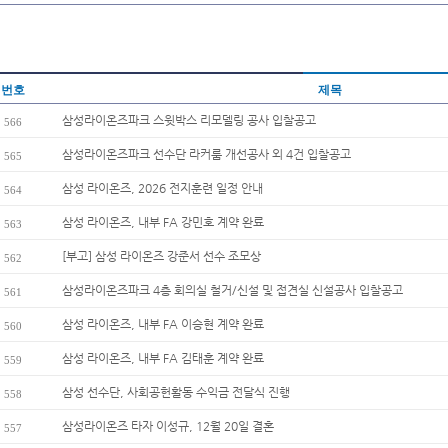
번호
제목
삼성라이온즈파크 스윗박스 리모델링 공사 입찰공고
566
삼성라이온즈파크 선수단 라커룸 개선공사 외 4건 입찰공고
565
삼성 라이온즈, 2026 전지훈련 일정 안내
564
삼성 라이온즈, 내부 FA 강민호 계약 완료
563
[부고] 삼성 라이온즈 강준서 선수 조모상
562
삼성라이온즈파크 4층 회의실 철거/신설 및 접견실 신설공사 입찰공고
561
삼성 라이온즈, 내부 FA 이승현 계약 완료
560
삼성 라이온즈, 내부 FA 김태훈 계약 완료
559
삼성 선수단, 사회공헌활동 수익금 전달식 진행
558
삼성라이온즈 타자 이성규, 12월 20일 결혼
557