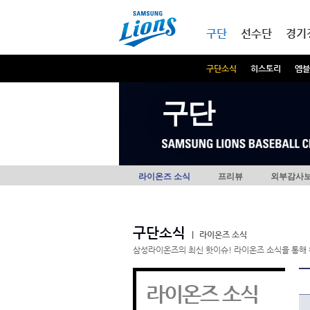
본문내용 바로가기
메인메뉴 바로가기
구단
선수단
경기
구단소식
히스토리
엠블
구단
라이온즈 소식
프리뷰
외부감사
구단소식
|
라이온즈 소식
삼성라이온즈의 최신 핫이슈! 라이온즈 소식을 통해 
라이온즈 소식