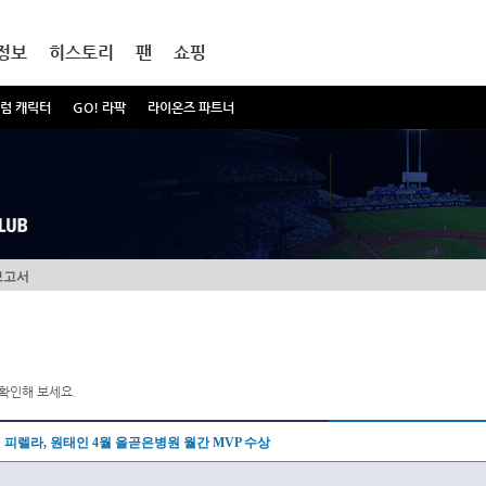
정보
히스토리
팬
쇼핑
럼 캐릭터
GO! 라팍
라이온즈 파트너
보고서
확인해 보세요.
피렐라, 원태인 4월 올곧은병원 월간 MVP 수상