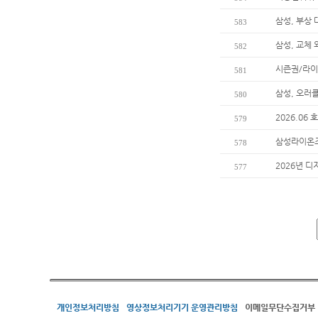
삼성, 부상
583
삼성, 교체
582
시즌권/라이
581
삼성, 오러
580
2026.06
579
삼성라이온즈
578
2026년 디
577
개인정보처리방침
영상정보처리기기 운영관리방침
이메일무단수집거부