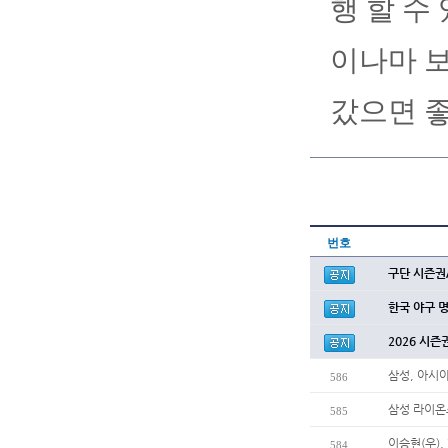
행 할 수
이나마 보
갔으면 좋
번호
구단 시즌권
한국 야구 
2026 시즌
삼성, 아시
586
삼성 라이온
585
이승현(우),
584