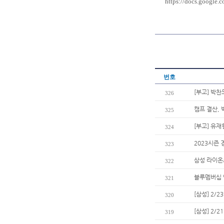
https://docs.goog
번호
[부고] 박
326
캠프 결산, 
325
[부고] 유
324
2023시즌
323
삼성 라이온즈
322
블루멤버십 
321
[삼성] 2/
320
[삼성] 2/
319