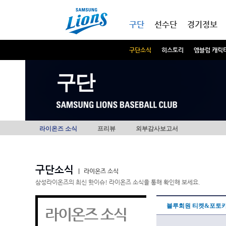
본문내용 바로가기
메인메뉴 바로가기
구단
선수단
경기정보
구단소식
히스토리
엠블럼 캐릭
구단
라이온즈 소식
프리뷰
외부감사보고서
구단소식
|
라이온즈 소식
삼성라이온즈의 최신 핫이슈! 라이온즈 소식을 통해 확인해 보세요.
블루회원 티켓&포토카
라이온즈 소식