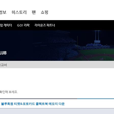
정보
히스토리
팬
쇼핑
럼 캐릭터
GO! 라팍
라이온즈 파트너
보고서
확인해 보세요.
블루회원 티켓&포토카드 콜렉트북 메모지 다운