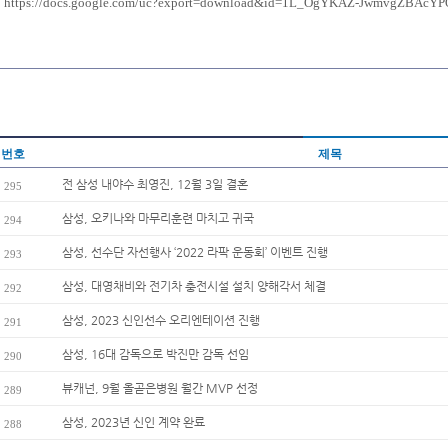
https://docs.google.com/uc?export=download&id=1L_OgYKAZ-JwmvgZBAcY
번호
제목
전 삼성 내야수 최영진, 12월 3일 결혼
295
삼성, 오키나와 마무리훈련 마치고 귀국
294
삼성, 선수단 자선행사 ‘2022 라팍 운동회’ 이벤트 진행
293
삼성, 대영채비와 전기차 충전시설 설치 양해각서 체결
292
삼성, 2023 신인선수 오리엔테이션 진행
291
삼성, 16대 감독으로 박진만 감독 선임
290
뷰캐넌, 9월 올곧은병원 월간 MVP 선정
289
삼성, 2023년 신인 계약 완료
288