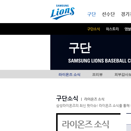
본문내용 바로가기
메인메뉴 바로가기
구단
선수단
경기
구단소식
히스토리
엠블
구단
라이온즈 소식
프리뷰
외부감사
구단소식
|
라이온즈 소식
삼성라이온즈의 최신 핫이슈! 라이온즈 소식을 통해 
라이온즈 소식