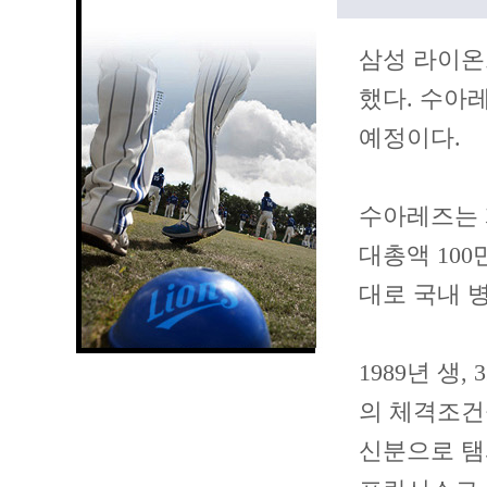
삼성 라이온즈
했다. 수아
예정이다.
수아레즈는 계
대총액 100
대로 국내 
1989년 생,
의 체격조건
신분으로 탬