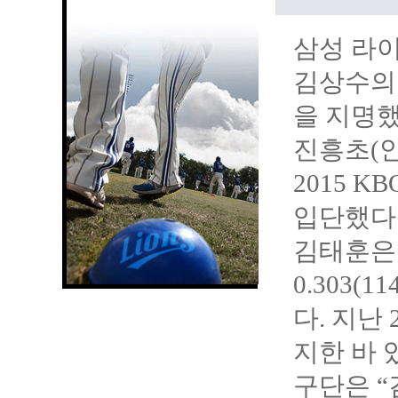
삼성 라이
김상수의 
을 지명했
진흥초(
2015 
입단했다
김태훈은
0.303(
다. 지난
지한 바 
구단은 “