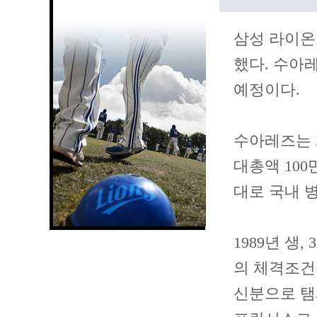
삼성 라이온즈
했다. 수아
예정이다.
수아레즈는 계
대총액 100
대로 국내 
1989년 생,
의 체격조건
신분으로 탬