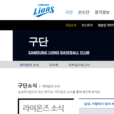
본문내용 바로가기
메인메뉴 바로가기
구단
선수단
경기정보
구단소식
히스토리
엠블럼 캐릭
구단
라이온즈 소식
프리뷰
외부감사보고서
구단소식
|
라이온즈 소식
삼성라이온즈의 최신 핫이슈! 라이온즈 소식을 통해 확인해 보세요.
삼성, 어썸데이 맞아
라이온즈 소식