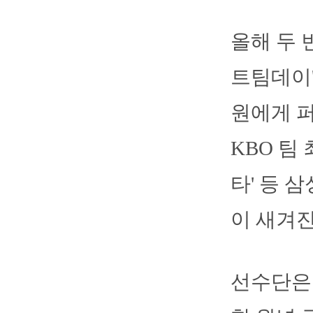
올해 두 
트팀데이'
원에게 
KBO 팀 최
타' 등 
이 새겨진
선수단은 