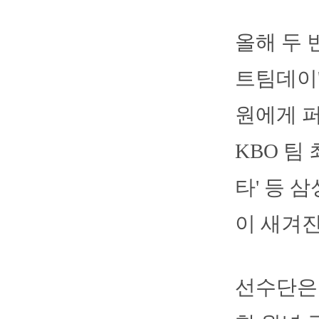
올해 두 
트팀데이'
원에게 
KBO 팀 최
타' 등 
이 새겨진
선수단은 