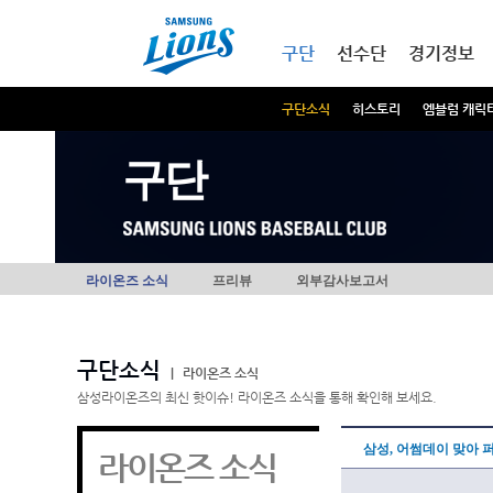
본문내용 바로가기
메인메뉴 바로가기
구단
선수단
경기정보
구단소식
히스토리
엠블럼 캐릭
구단
라이온즈 소식
프리뷰
외부감사보고서
구단소식
|
라이온즈 소식
삼성라이온즈의 최신 핫이슈! 라이온즈 소식을 통해 확인해 보세요.
삼성, 어썸데이 맞아
라이온즈 소식