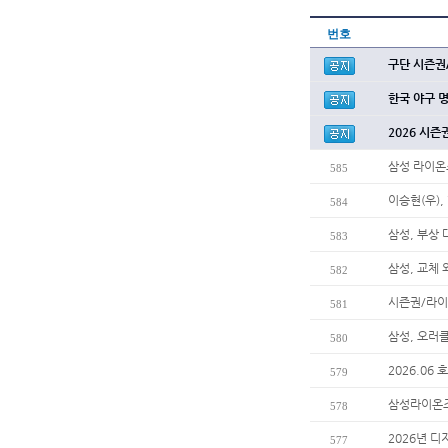
번호
구단 시즌권
한국 야구 
2026 시즌
삼성 라이온
585
이승현(우),
584
삼성, 부상
583
삼성, 교체
582
시즌권/라이
581
삼성, 오러
580
2026.06
579
삼성라이온즈
578
2026년 디
577