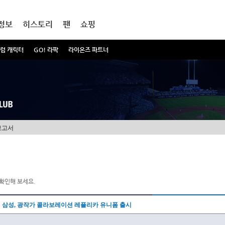
정보
히스토리
팬
쇼핑
럼 캐릭터
GO! 라팍
라이온즈 파트너
보고서
확인해 보세요.
삼성, 광작가 콜라보레이션 레플리카 유니폼 출시