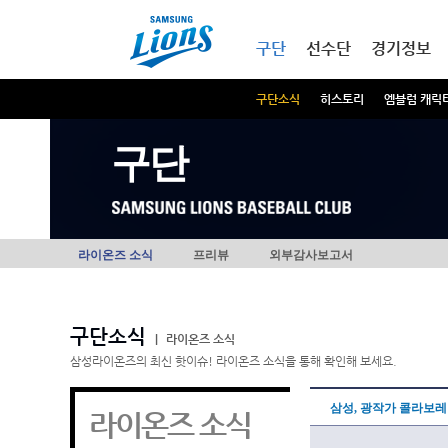
본문내용 바로가기
메인메뉴 바로가기
구단
선수단
경기정보
구단소식
히스토리
엠블럼 캐릭
구단
라이온즈 소식
프리뷰
외부감사보고서
구단소식
|
라이온즈 소식
삼성라이온즈의 최신 핫이슈! 라이온즈 소식을 통해 확인해 보세요.
삼성, 광작가 콜라보
라이온즈 소식