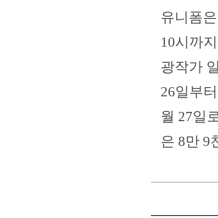
유니폼은 
10시까
광작가 일
26일부터
월 27일
은 8만 