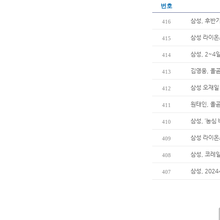
번호
삼성, 후반
416
삼성 라이온
415
삼성, 2~4
414
김영웅, 올곧
413
삼성 오재일 
412
원태인, 올곧
411
삼성, ‘농심
410
삼성 라이온
409
삼성, 코레
408
삼성, 202
407