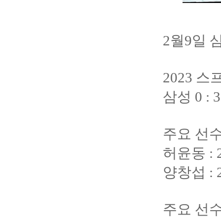
2월9일 
2023 
삼성 0 :
주요 선수
허윤동 :
양창섭 :
주요 선