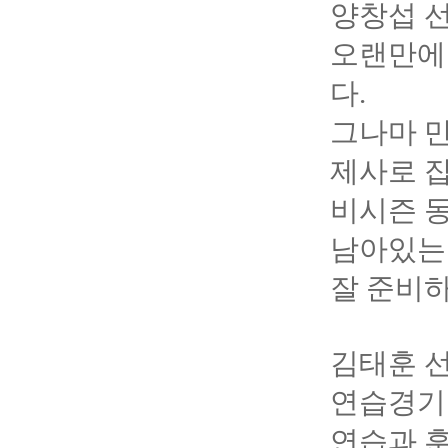
양창섭 
오랜만에
다.
그나마 
제사로 잡
비시즌 동
남아있는
잘 준비하
김태훈 
연습경기
연습과 