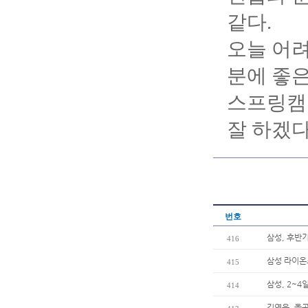
같다.
오늘 어려
분에 좋은
스프링캠
잘 하겠다
번호
삼성, 후반
416
삼성 라이온
415
삼성, 2~4
414
김영웅, 올곧