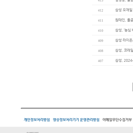
413
삼성 오재일 
412
원태인, 올곧
411
삼성, ‘농심
410
삼성 라이온
409
삼성, 코레
408
삼성, 202
407
개인정보처리방침
영상정보처리기기 운영관리방침
이메일무단수집거부