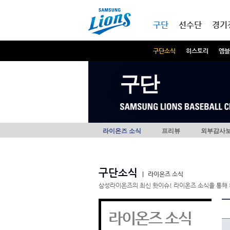
본문내용 바로가기
메인메뉴 바로가기
구단
선수단
경기
구단소식
히스토리
엠블
구단
라이온즈 소식
프리뷰
외부감사
구단소식
|
라이온즈 소식
삼성라이온즈의 최신 핫이슈! 라이온즈 소식을 통해 
라이온즈 소식