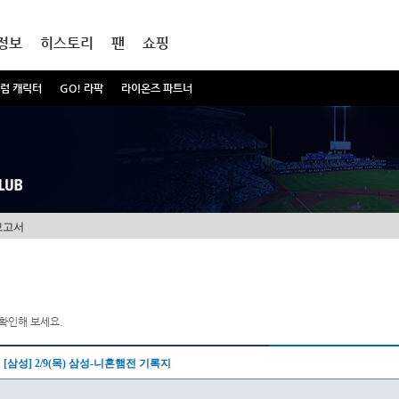
정보
히스토리
팬
쇼핑
럼 캐릭터
GO! 라팍
라이온즈 파트너
보고서
확인해 보세요.
[삼성] 2/9(목) 삼성-니혼햄전 기록지