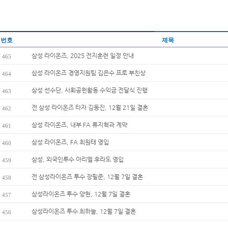
번호
제목
삼성 라이온즈, 2025 전지훈련 일정 안내
465
삼성 라이온즈 경영지원팀 김은수 프로 부친상
464
삼성 선수단, 사회공헌활동 수익금 전달식 진행
463
전 삼성 라이온즈 타자 김동진, 12월 21일 결혼
462
삼성 라이온즈, 내부 FA 류지혁과 계약
461
삼성 라이온즈, FA 최원태 영입
460
삼성, 외국인투수 아리엘 후라도 영입
459
전 삼성라이온즈 투수 장필준, 12월 7일 결혼
458
삼성라이온즈 투수 양현, 12월 7일 결혼
457
삼성라이온즈 투수 최하늘, 12월 7일 결혼
456