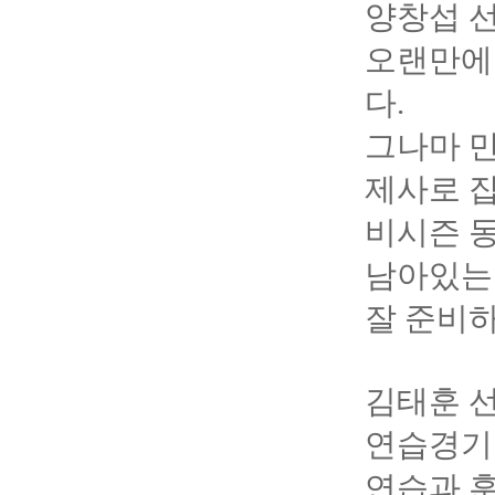
양창섭 
오랜만에
다.
그나마 
제사로 잡
비시즌 동
남아있는
잘 준비하
김태훈 
연습경기
연습과 