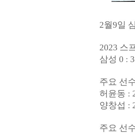
2월9일 
2023 
삼성 0 :
주요 선수
허윤동 :
양창섭 :
주요 선