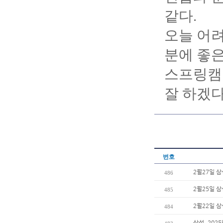
같다.
오늘 어려
분에 좋은
스프링캠
잘 하겠다
번호
2월27일 
486
2월25일 
485
2월22일 
484
삼성, 202