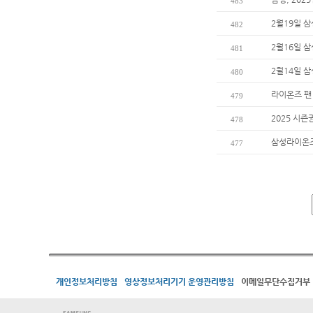
483
2월19일 
482
2월16일 
481
2월14일 
480
라이온즈 팬
479
2025 시즌
478
삼성라이온즈
477
개인정보처리방침
영상정보처리기기 운영관리방침
이메일무단수집거부