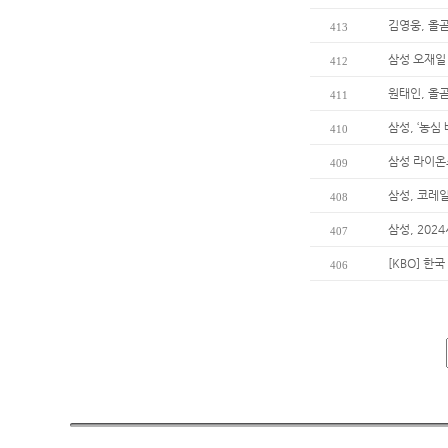
김영웅, 올곧
413
삼성 오재일 
412
원태인, 올곧
411
삼성, ‘농심
410
삼성 라이온
409
삼성, 코레
408
삼성, 202
407
[KBO] 한
406