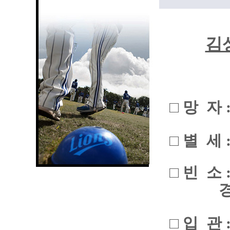
김
□ 망 자 
□ 별 세 : 
□ 빈 소
경북 구
□ 입 관 : 