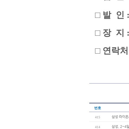
□ 발 인 : 
□ 장 지
□ 연락처 :
번호
삼성 라이온
415
삼성, 2~4
414