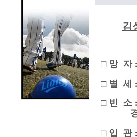
김
□ 망 자 
□ 별 세 : 
□ 빈 소
경북 구
□ 입 관 : 