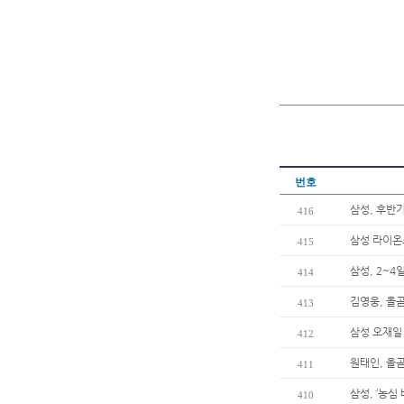
번호
삼성, 후반
416
삼성 라이온
415
삼성, 2~4
414
김영웅, 올곧
413
삼성 오재일 
412
원태인, 올곧
411
삼성, ‘농심
410