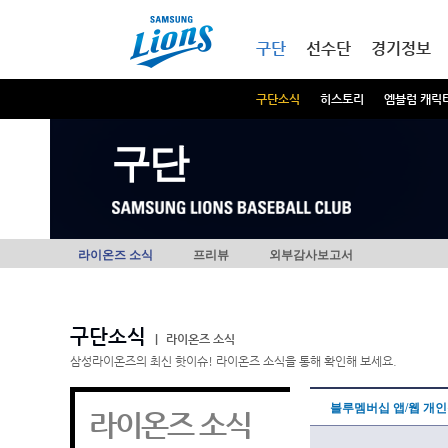
본문내용 바로가기
메인메뉴 바로가기
구단
선수단
경기정보
구단소식
히스토리
엠블럼 캐릭
구단
라이온즈 소식
프리뷰
외부감사보고서
구단소식
|
라이온즈 소식
삼성라이온즈의 최신 핫이슈! 라이온즈 소식을 통해 확인해 보세요.
블루멤버십 앱/웹 개
라이온즈 소식