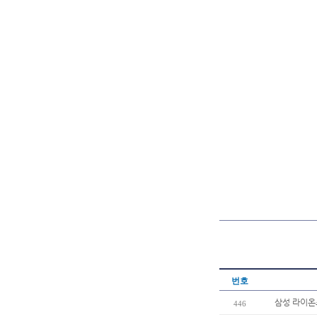
번호
삼성 라이온즈
446