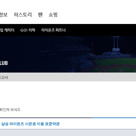
정보
히스토리
팬
쇼핑
럼 캐릭터
GO! 라팍
라이온즈 파트너
보고서
확인해 보세요.
삼성 라이온즈 시즌권 이용 표준약관