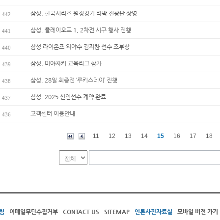
삼성, 한국시리즈 원정경기 라팍 전광판 상영
442
삼성, 플레이오프 1, 2차전 시구 행사 진행
441
삼성 라이온즈 외야수 김지찬 선수 조부상
440
삼성, 미야자키 교육리그 참가
439
삼성, 28일 최종전 ‘루키스데이’ 진행
438
삼성, 2025 신인선수 계약 완료
437
고객센터 이용안내
436
11
12
13
14
15
16
17
18
침
이메일무단수집거부
CONTACT US
SITEMAP
언론사진자료실
모바일 버전 가기