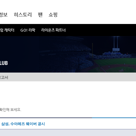
정보
히스토리
팬
쇼핑
럼 캐릭터
GO! 라팍
라이온즈 파트너
보고서
확인해 보세요.
삼성, 수아레즈 웨이버 공시