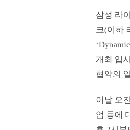
삼성 라이
크(이하
‘Dyna
개최 입
협약의 
이날 오전
업 등에 
후 2시