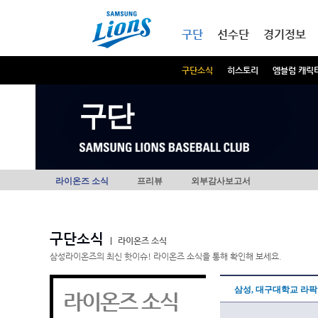
본문내용 바로가기
메인메뉴 바로가기
구단
선수단
경기정보
구단소식
히스토리
엠블럼 캐릭
구단
라이온즈 소식
프리뷰
외부감사보고서
구단소식
|
라이온즈 소식
삼성라이온즈의 최신 핫이슈! 라이온즈 소식을 통해 확인해 보세요.
삼성, 대구대학교 라
라이온즈 소식