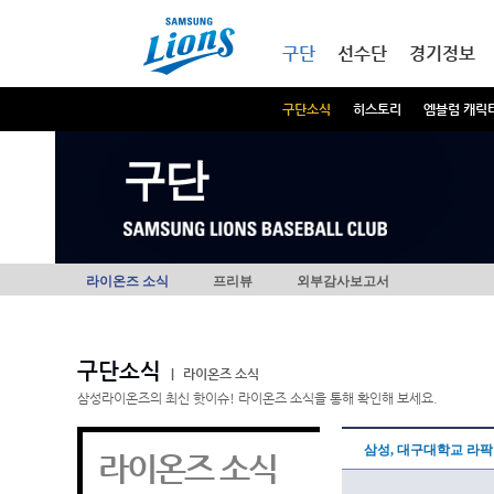
본문내용 바로가기
메인메뉴 바로가기
구단
선수단
경기정보
구단소식
히스토리
엠블럼 캐릭
구단
라이온즈 소식
프리뷰
외부감사보고서
구단소식
|
라이온즈 소식
삼성라이온즈의 최신 핫이슈! 라이온즈 소식을 통해 확인해 보세요.
삼성, 대구대학교 라
라이온즈 소식