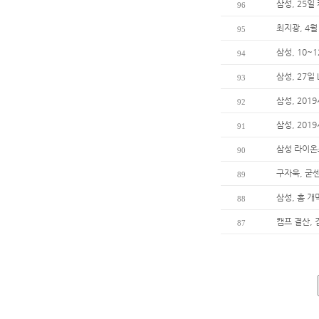
삼성, 25일
96
최지광, 4월
95
삼성, 10
94
삼성, 27일
93
삼성, 201
92
삼성, 20
91
삼성 라이온즈
90
구자욱, 굳
89
삼성, 홈 개
88
캠프 결산, 
87