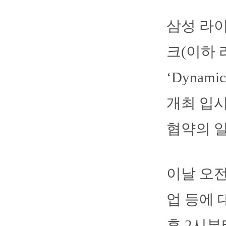
삼성 라이
크(이하
‘Dyna
개최 입
협약의 
이날 오전
업 등에 
후 2시