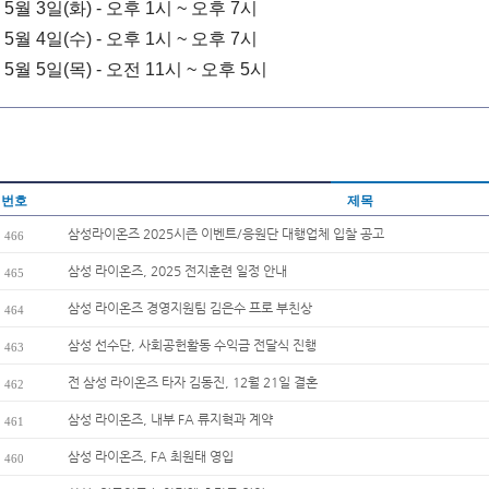
5월 3일(화) - 오후 1시 ~ 오후 7시
5월 4일(수) - 오후 1시 ~ 오후 7시
5월 5일(목) - 오전 11시 ~ 오후 5시
번호
제목
삼성라이온즈 2025시즌 이벤트/응원단 대행업체 입찰 공고
466
삼성 라이온즈, 2025 전지훈련 일정 안내
465
삼성 라이온즈 경영지원팀 김은수 프로 부친상
464
삼성 선수단, 사회공헌활동 수익금 전달식 진행
463
전 삼성 라이온즈 타자 김동진, 12월 21일 결혼
462
삼성 라이온즈, 내부 FA 류지혁과 계약
461
삼성 라이온즈, FA 최원태 영입
460