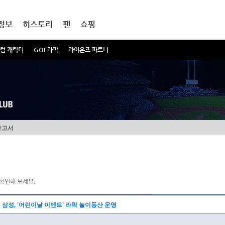
정보
히스토리
팬
쇼핑
럼 캐릭터
GO! 라팍
라이온즈 파트너
보고서
확인해 보세요.
삼성, '어린이날 이벤트' 라팍 놀이동산 운영