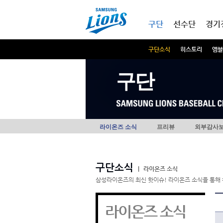
본문내용 바로가기
메인메뉴 바로가기
구단
선수단
경기
구단소식
히스토리
엠블
구단
라이온즈 소식
프리뷰
외부감사
구단소식
|
라이온즈 소식
삼성라이온즈의 최신 핫이슈! 라이온즈 소식을 통해 
라이온즈 소식