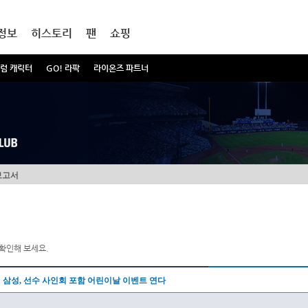
정보
히스토리
팬
쇼핑
럼 캐릭터
GO! 라팍
라이온즈 파트너
보고서
확인해 보세요.
삼성, 선수 사인회 포함 어린이날 이벤트 연다