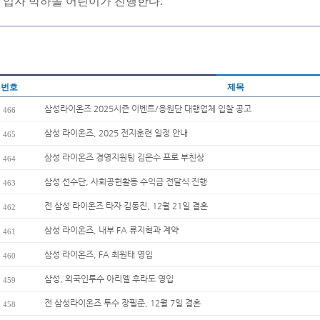
입자 박하솔 어린이가 진행한다.
번호
제목
삼성라이온즈 2025시즌 이벤트/응원단 대행업체 입찰 공고
466
삼성 라이온즈, 2025 전지훈련 일정 안내
465
삼성 라이온즈 경영지원팀 김은수 프로 부친상
464
삼성 선수단, 사회공헌활동 수익금 전달식 진행
463
전 삼성 라이온즈 타자 김동진, 12월 21일 결혼
462
삼성 라이온즈, 내부 FA 류지혁과 계약
461
삼성 라이온즈, FA 최원태 영입
460
삼성, 외국인투수 아리엘 후라도 영입
459
전 삼성라이온즈 투수 장필준, 12월 7일 결혼
458