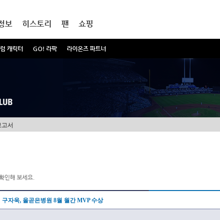
정보
히스토리
팬
쇼핑
럼 캐릭터
GO! 라팍
라이온즈 파트너
보고서
확인해 보세요.
구자욱, 올곧은병원 8월 월간 MVP 수상