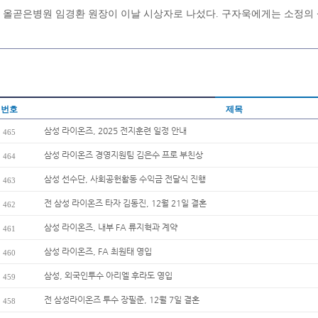
올곧은병원 임경환 원장이 이날 시상자로 나섰다. 구자욱에게는 소정의
번호
제목
삼성 라이온즈, 2025 전지훈련 일정 안내
465
삼성 라이온즈 경영지원팀 김은수 프로 부친상
464
삼성 선수단, 사회공헌활동 수익금 전달식 진행
463
전 삼성 라이온즈 타자 김동진, 12월 21일 결혼
462
삼성 라이온즈, 내부 FA 류지혁과 계약
461
삼성 라이온즈, FA 최원태 영입
460
삼성, 외국인투수 아리엘 후라도 영입
459
전 삼성라이온즈 투수 장필준, 12월 7일 결혼
458