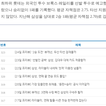
최하위 롯데는 외국인 투수 브룩스 레일리를 선발 투수로 예고했다
랐으나 승리없이 1패를 기록했다. 평균 자책점은 2.75. 타선 지
지 않았다. 지난해 삼성을 상대로 2승 1패(평균 자책점 2.70)로 
번호
제목
[24일 프리뷰] '2승 도전' 뷰캐넌, 두산 타선 잠재울까
323
[23일 프리뷰] '선발진 공백' 삼성, 김대우 대체 카드 적중할까
322
[22일 프리뷰] 삼성, 라이블리 내세워 ‘천적’ 이용찬 넘을까
321
[21일 프리뷰] 삼성, 연패 끝 연승 모드 돌입?
320
[20일 프리뷰] 가장 믿을만한 최채흥, '등판=승리' 공식 이어갈까
319
[19일 프리뷰] 뷰캐넌, 3연패 수렁 빠진 삼성의 구세주 될까
318
[17일 프리뷰] 라이블리, 연패 탈출-시즌 첫승 한꺼번에 잡는다
317