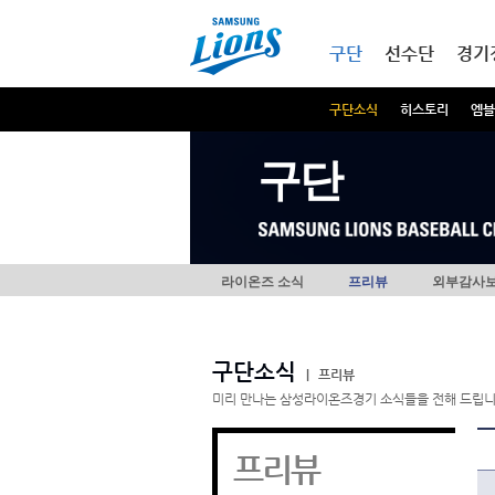
본문내용 바로가기
메인메뉴 바로가기
구단
선수단
경기
구단소식
히스토리
엠블
구단
라이온즈 소식
프리뷰
외부감사
구단소식
|
프리뷰
미리 만나는 삼성라이온즈경기 소식들을 전해 드립니
프리뷰