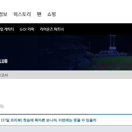
정보
히스토리
팬
쇼핑
럼 캐릭터
GO! 라팍
라이온즈 파트너
보고서
다.
[17일 프리뷰] 첫승에 목마른 보니야, 이번에는 웃을 수 있을까