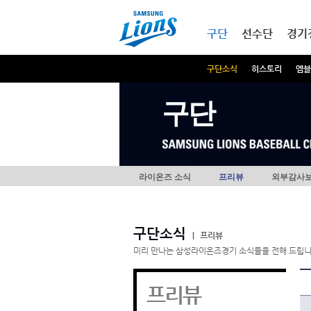
본문내용 바로가기
메인메뉴 바로가기
구단
선수단
경기
구단소식
히스토리
엠블
구단
라이온즈 소식
프리뷰
외부감사
구단소식
|
프리뷰
미리 만나는 삼성라이온즈경기 소식들을 전해 드립니
프리뷰