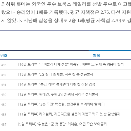
최하위 롯데는 외국인 투수 브룩스 레일리를 선발 투수로 예고했다
랐으나 승리없이 1패를 기록했다. 평균 자책점은 2.75. 타선 지
지 않았다. 지난해 삼성을 상대로 2승 1패(평균 자책점 2.70)로 
번호
제목
[16일 프리뷰] '라이블리 대체 선발' 이승민, 이번에도 난세 속 영웅이 될까
493
[15일 프리뷰] ‘LG 킬러’ 최채흥, 시즌 첫 승 성공할까
492
[14일 프리뷰] '특급 외인' 뷰캐넌의 데뷔 첫 잠실 입성
491
[13일 프리뷰] 원태인, 수원 3연전 위닝 시리즈 선사할까
490
[12일 프리뷰] '3승 도전' 백정현, 반전투를 보여줘야 할 때다
489
[11일 프리뷰] 라이블리, 지긋지긋한 불운의 마침표 찍고 첫 승 달성할까
488
[9일 프리뷰] '뒤늦은 1군 첫 등판' 최채흥, 어떤 모습 보여줄까
487