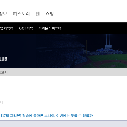
정보
히스토리
팬
쇼핑
럼 캐릭터
GO! 라팍
라이온즈 파트너
보고서
다.
[17일 프리뷰] 첫승에 목마른 보니야, 이번에는 웃을 수 있을까