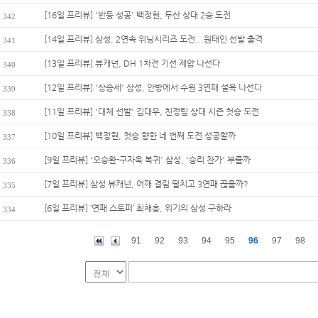
[16일 프리뷰] '반등 성공' 백정현, 두산 상대 2승 도전
342
[14일 프리뷰] 삼성, 2연속 위닝시리즈 도전...원태인 선발 출격
341
[13일 프리뷰] 뷰캐넌, DH 1차전 기선 제압 나선다
340
[12일 프리뷰] '상승세' 삼성, 안방에서 수원 3연패 설욕 나선다
339
[11일 프리뷰] '대체 선발' 김대우, 친정팀 상대 시즌 첫승 도전
338
[10일 프리뷰] 백정현, 첫승 향한 네 번째 도전 성공할까
337
[9일 프리뷰] '오승환-구자욱 복귀' 삼성, '승리 찬가' 부를까
336
[7일 프리뷰] 삼성 뷰캐넌, 어깨 결림 떨치고 3연패 끊을까?
335
[6일 프리뷰] ‘연패 스토퍼’ 최채흥, 위기의 삼성 구하라
334
91
92
93
94
95
96
97
98