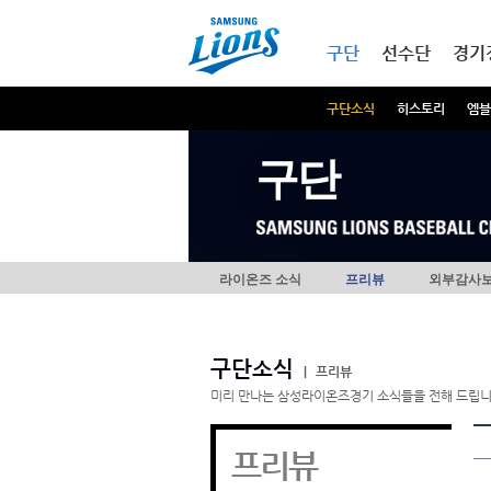
본문내용 바로가기
메인메뉴 바로가기
구단
선수단
경기
구단소식
히스토리
엠블
구단
라이온즈 소식
프리뷰
외부감사
구단소식
|
프리뷰
미리 만나는 삼성라이온즈경기 소식들을 전해 드립니
프리뷰