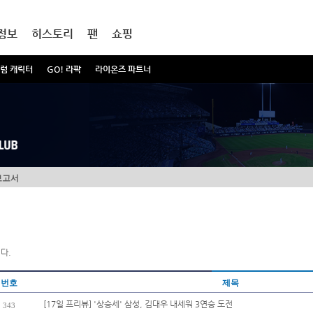
정보
히스토리
팬
쇼핑
럼 캐릭터
GO! 라팍
라이온즈 파트너
보고서
다.
번호
제목
[17일 프리뷰] '상승세' 삼성, 김대우 내세워 3연승 도전
343