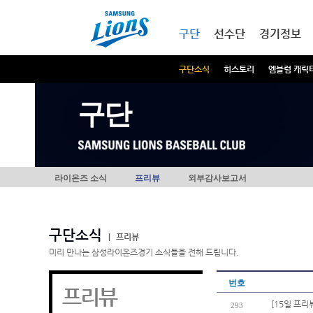
본문내용 바로가기
메인메뉴 바로가기
구단
선수단
경기정보
구단소식
히스토리
엠블럼 캐릭
구단
라이온즈 소식
프리뷰
외부감사보고서
구단소식
|
프리뷰
미리 만나는 삼성라이온즈경기 소식들을 전해 드립니다.
번호
프리뷰
[15일 프리
293