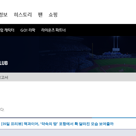
정보
히스토리
팬
쇼핑
럼 캐릭터
GO! 라팍
라이온즈 파트너
보고서
다.
[16일 프리뷰] 맥과이어, ‘약속의 땅’ 포항에서 확 달라진 모습 보여줄까