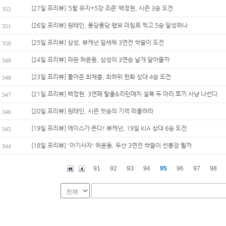
[27일 프리뷰] ‘5할 유지+5강 조준’ 백정현, 시즌 3승 도전
352
[26일 프리뷰] 원태인, 퐁당퐁당 행보 마침표 찍고 5승 달성하나
351
[25일 프리뷰] 삼성, 뷰캐넌 앞세워 3연전 싹쓸이 도전
350
[24일 프리뷰] 좌완 허윤동, 삼성의 3연승 날개 달아줄까
349
[23일 프리뷰] 돌아온 최채흥, 최하위 한화 상대 4승 도전
348
[21일 프리뷰] 백정현, 3연패 탈출&리턴매치 설욕 두 마리 토끼 사냥 나선다
347
[20일 프리뷰] 원태인, 시즌 첫승의 기억 떠올려라
346
[19일 프리뷰] 에이스가 뜬다! 뷰캐넌, 19일 KIA 상대 6승 도전
345
[18일 프리뷰] '아기사자' 허윤동, 두산 3연전 싹쓸이 선봉장 될까
344
91
92
93
94
95
96
97
98