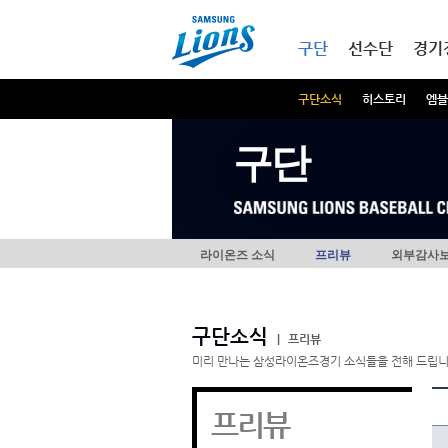
본문내용 바로가기
메인메뉴 바로가기
구단
선수단
경기
구단소식
히스토리
엠블
구단
라이온즈 소식
프리뷰
외부감사
구단소식
|
프리뷰
미리 만나는 삼성라이온즈경기 소식들을 전해 드립니
프리뷰