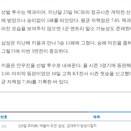
선발 투수는 맥과이어. 지난달 23일 NC와의 정규시즌 개막전 선
에 받았으나 승리없이 1패를 떠안았다. 평균 자책점은 7.85. 맥
라진 모습을 보여주지 않으면 1군 엔트리 말소 가능성도 존재한
삼성은 지난해 키움과 만나 5승 11패에 그쳤다. 승패 마진을 좁혀
그렇기에 이번 3연전이 중요하다.
키움은 안우진을 선발 투수로 내세운다. 올 시즌 3경기에 등판해 
3.50. 마지막 등판이었던 10일 고척 KT전서 시즌 첫승을 신고했
균 자책점 7.36)를 기록한 바 있다.
번호
제목
[28일 프리뷰] ‘싹쓸이 도전’ 삼성, 김대우가 완성시킬까
353