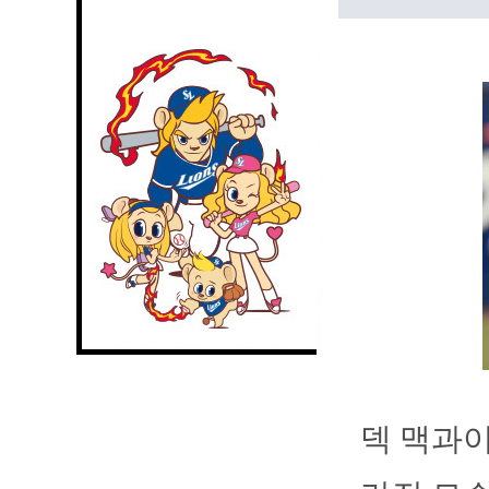
덱 맥과이