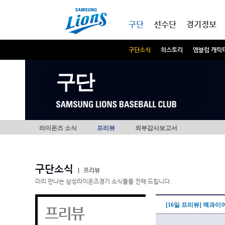
본문내용 바로가기
메인메뉴 바로가기
구단
선수단
경기정보
구단소식
히스토리
엠블럼 캐릭
구단
라이온즈 소식
프리뷰
외부감사보고서
구단소식
|
프리뷰
미리 만나는 삼성라이온즈경기 소식들을 전해 드립니다.
[16일 프리뷰] 맥과이
프리뷰