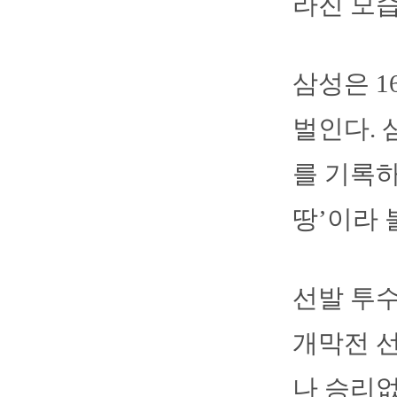
라진 모습
삼성은 1
벌인다. 
를 기록하
땅’이라 
선발 투수
개막전 선
나 승리없