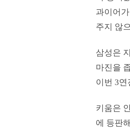
과이어가 
주지 않으
삼성은 지
마진을 좁
이번 3연
키움은 안
에 등판해