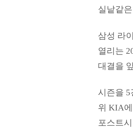
실낱같은
삼성 라이
열리는 2
대결을 앞
시즌을 5
위 KIA
포스트시