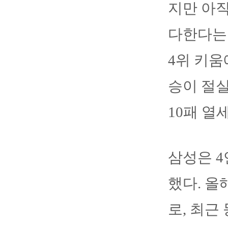
지만 아
다한다는
4위 키움
승이 절실
10패 열
삼성은 4
했다. 올해
로, 최근