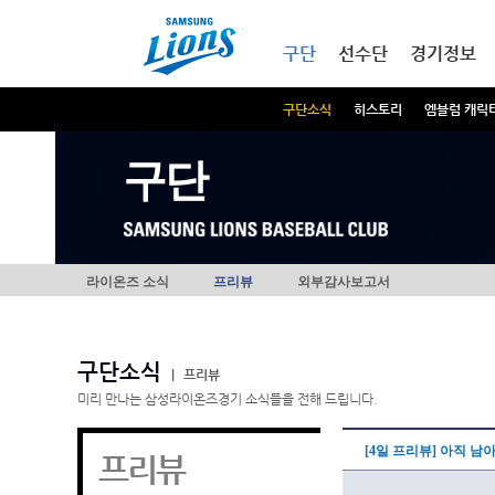
본문내용 바로가기
메인메뉴 바로가기
구단
선수단
경기정보
구단소식
히스토리
엠블럼 캐릭
구단
라이온즈 소식
프리뷰
외부감사보고서
구단소식
|
프리뷰
미리 만나는 삼성라이온즈경기 소식들을 전해 드립니다.
[4일 프리뷰] 아직 남
프리뷰