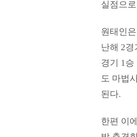
실점으로
원태인은 
난해 2경
경기 1승
도 마법사
된다.
한편 이에
발 출격한