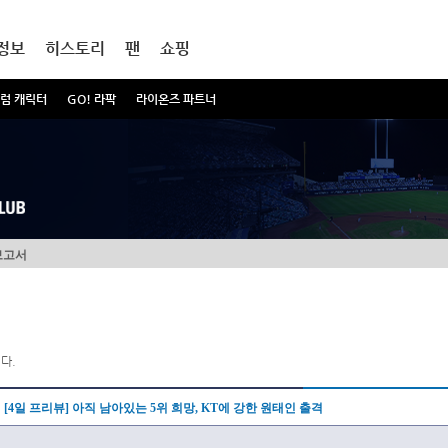
정보
히스토리
팬
쇼핑
럼 캐릭터
GO! 라팍
라이온즈 파트너
보고서
다.
[4일 프리뷰] 아직 남아있는 5위 희망, KT에 강한 원태인 출격