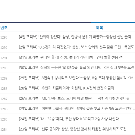
번호
제목
[4일 프리뷰] '한화에 강했다' 삼성, 안방서 분위기 바꿀까…양창섭 선발 출격
1293
[2일 프리뷰] '0.5경기 차 뒤집혔다' 삼성, 보스 앞세워 선두 탈환 도전…폭염도 
1292
[31일 프리뷰] 원태인 출격! 삼성, 롯데와 리턴매치…연패 탈출 선봉 선다
1291
[30일 프리뷰] 삼성의 든든한 ‘탈 KBO급' 특급 외인 페덱, KIA 상대 3연승 도전
1290
[29일 프리뷰] '8연속 위닝시리즈 보인다'…삼성, 8승 무패 양창섭 앞세워 KIA 
1289
[28일 프리뷰] '후반기 키플레이어' 최원태, KIA전서 반전 이끌까
1288
[26일 프리뷰] 'ML 17승' 보스, 드디어 베일 벗는다…곽빈과 데뷔전 맞대결
1287
[25일 프리뷰] '이번엔 다를까' 원태인, 6이닝 갈증 씻고 시즌 5승 도전…17안타
1286
[24일 프리뷰] ‘ML 32승’ 페덱, 두산 상대 KBO리그 2승 사냥 나선다
1285
[23일 프리뷰] '선두 굳히기' 삼성, 양창섭 앞세워 키움전 위닝시리즈 도전
1284