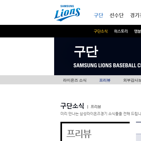
본문내용 바로가기
메인메뉴 바로가기
구단
선수단
경기
구단소식
히스토리
엠블
구단
라이온즈 소식
프리뷰
외부감사
구단소식
|
프리뷰
미리 만나는 삼성라이온즈경기 소식들을 전해 드립니
프리뷰