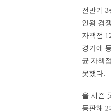
전반기 3
인왕 경쟁
자책점 1
경기에 등
균 자책점
못했다.
올 시즌 
등판해 2