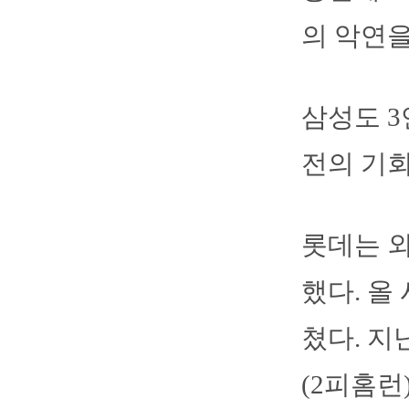
의 악연을
삼성도 3
전의 기회
롯데는 외
했다. 올 
쳤다. 지
(2피홈런