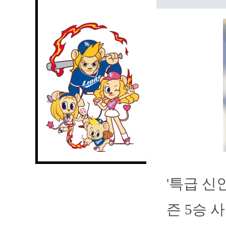
'특급 신
즌 5승 