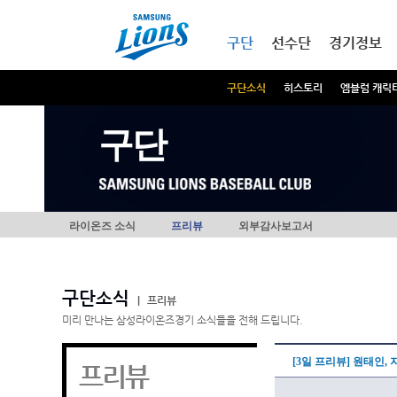
본문내용 바로가기
메인메뉴 바로가기
구단
선수단
경기정보
구단소식
히스토리
엠블럼 캐릭
구단
라이온즈 소식
프리뷰
외부감사보고서
구단소식
|
프리뷰
미리 만나는 삼성라이온즈경기 소식들을 전해 드립니다.
[3일 프리뷰] 원태인,
프리뷰