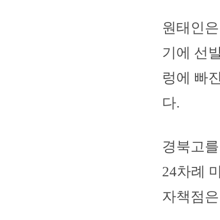
원태인은
기에 선발
렁에 빠진
다.
경북고를 
24차례 
자책점은 4