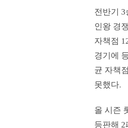
전반기 3
인왕 경쟁
자책점 1
경기에 등
균 자책점
못했다.
올 시즌 
등판해 2