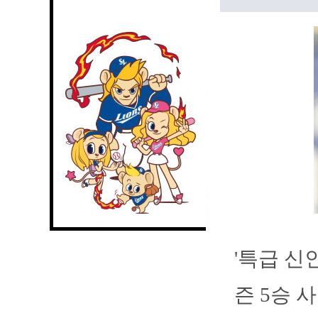
'특급 신
즌 5승 