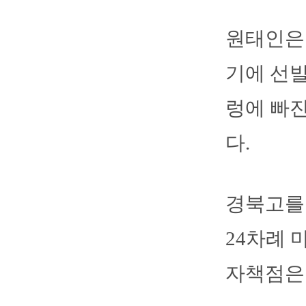
원태인은
기에 선발
렁에 빠진
다.
경북고를 
24차례 
자책점은 4