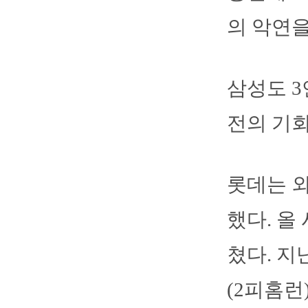
의 악연을
삼성도 3
전의 기회
롯데는 외
했다. 올 
쳤다. 지
(2피홈런