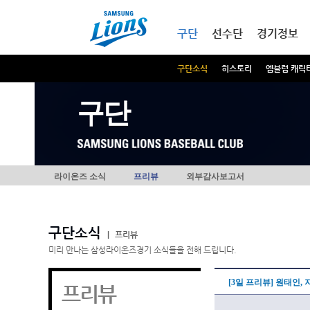
본문내용 바로가기
메인메뉴 바로가기
구단
선수단
경기정보
구단소식
히스토리
엠블럼 캐릭
구단
라이온즈 소식
프리뷰
외부감사보고서
구단소식
|
프리뷰
미리 만나는 삼성라이온즈경기 소식들을 전해 드립니다.
[3일 프리뷰] 원태인,
프리뷰