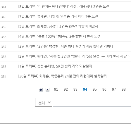
[8일 프리뷰] '이번에는 원태인이다' 삼성, 키움 상대 2연승 도전
361
[7일 프리뷰] 뷰캐넌, 데뷔 첫 완투승 기세 이어 7승 도전
360
[5일 프리뷰] 최채흥, 삼성의 2연속 3연전 싹쓸이 이끌까
359
[4일 프리뷰] '승률 100%' 허윤동, 3승 향한 세 번째 도전
358
[3일 프리뷰] '3연승' 백정현, 시즌 최다 실점의 아픔 씻어낼 기회다
357
[2일 프리뷰] 원태인, '시즌 첫 3연전 싹쓸이'와 '5승 달성' 두 마리 토끼 사냥 도.
356
[1일 프리뷰] 삼성 뷰캐넌, SK전 승리 기억 되살릴까
355
[30일 프리뷰] 최채흥, 박종훈과 24일 만의 리턴매치 설욕할까
354
91
92
93
94
95
96
97
98