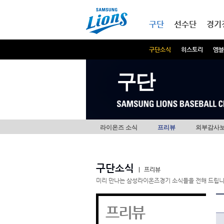
본문내용 바로가기
메인메뉴 바로가기
구단
선수단
경기
구단소식
히스토리
엠블
구단
라이온즈 소식
프리뷰
외부감사
구단소식
|
프리뷰
미리 만나는 삼성라이온즈경기 소식들을 전해 드립니
프리뷰