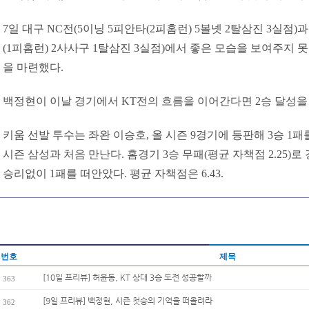
7일 대구 NC전(5이닝 5피안타(2피홈런) 5볼넷 2탈삼진 3실점)
(1피홈런) 2사사구 1탈삼진 3실점)에서 좋은 모습을 보여주지
을 마련했다.
백정현이 이날 경기에서 KT전의 흐름을 이어간다면 2승 달성을 
키움 선발 투수는 좌완 이승호, 올 시즌 9경기에 등판해 3승 1패를 
시즌 삼성과 처음 만난다. 홈경기 3승 무패(평균 자책점 2.25)
승리없이 1패를 떠안았다. 평균 자책점은 6.43.
번호
제목
[10일 프리뷰] 허윤동, KT 상대 3승 도전 성공할까
363
[9일 프리뷰] 백정현, 시즌 첫승의 기억을 떠올려라
362