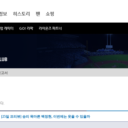
정보
히스토리
팬
쇼핑
럼 캐릭터
GO! 라팍
라이온즈 파트너
보고서
다.
[25일 프리뷰] 승리 목마른 백정현, 이번에는 웃을 수 있을까