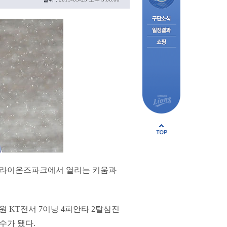
삼성라이온즈파크에서 열리는 키움과
수원 KT전서 7이닝 4피안타 2탈삼진
수가 됐다.