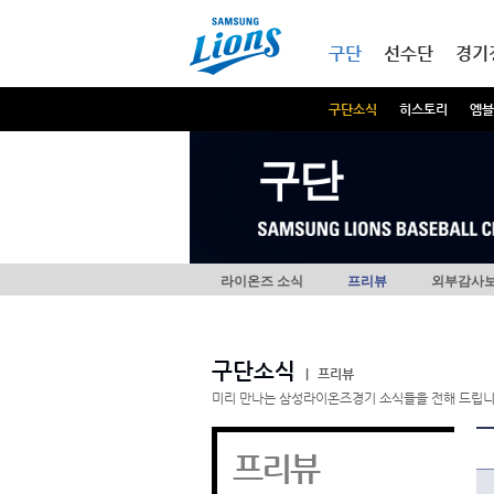
본문내용 바로가기
메인메뉴 바로가기
구단
선수단
경기
구단소식
히스토리
엠블
구단
라이온즈 소식
프리뷰
외부감사
구단소식
|
프리뷰
미리 만나는 삼성라이온즈경기 소식들을 전해 드립니
프리뷰