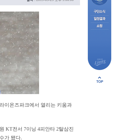
삼성라이온즈파크에서 열리는 키움과
수원 KT전서 7이닝 4피안타 2탈삼진
수가 됐다.