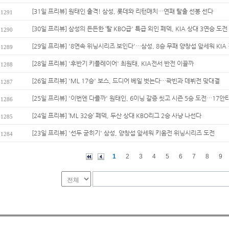
[31일 프리뷰] 원태인 출격! 삼성, 롯데와 리턴매치…연패 탈출 선봉 선다
1291
[30일 프리뷰] 삼성의 든든한 ‘탈 KBO급' 특급 외인 페덱, KIA 상대 3연승 도전
1290
[29일 프리뷰] '8연속 위닝시리즈 보인다'…삼성, 8승 무패 양창섭 앞세워 KIA 
1289
[28일 프리뷰] '후반기 키플레이어' 최원태, KIA전서 반전 이끌까
1288
[26일 프리뷰] 'ML 17승' 보스, 드디어 베일 벗는다…곽빈과 데뷔전 맞대결
1287
[25일 프리뷰] '이번엔 다를까' 원태인, 6이닝 갈증 씻고 시즌 5승 도전…17안타
1286
[24일 프리뷰] ‘ML 32승’ 페덱, 두산 상대 KBO리그 2승 사냥 나선다
1285
[23일 프리뷰] '선두 굳히기' 삼성, 양창섭 앞세워 키움전 위닝시리즈 도전
1284
1
2
3
4
5
6
7
8
9