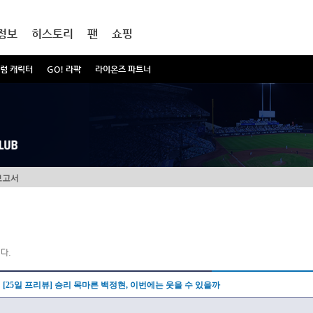
정보
히스토리
팬
쇼핑
럼 캐릭터
GO! 라팍
라이온즈 파트너
보고서
다.
[25일 프리뷰] 승리 목마른 백정현, 이번에는 웃을 수 있을까