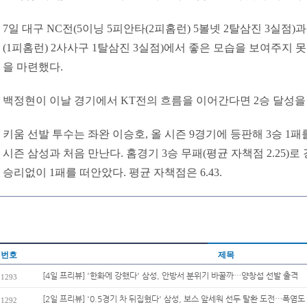
7일 대구 NC전(5이닝 5피안타(2피홈런) 5볼넷 2탈삼진 3실점)
(1피홈런) 2사사구 1탈삼진 3실점)에서 좋은 모습을 보여주지
을 마련했다.
백정현이 이날 경기에서 KT전의 흐름을 이어간다면 2승 달성을 
키움 선발 투수는 좌완 이승호, 올 시즌 9경기에 등판해 3승 1패를 
시즌 삼성과 처음 만난다. 홈경기 3승 무패(평균 자책점 2.25)
승리없이 1패를 떠안았다. 평균 자책점은 6.43.
번호
제목
[4일 프리뷰] '한화에 강했다' 삼성, 안방서 분위기 바꿀까…양창섭 선발 출격
1293
[2일 프리뷰] '0.5경기 차 뒤집혔다' 삼성, 보스 앞세워 선두 탈환 도전…폭염도 
1292