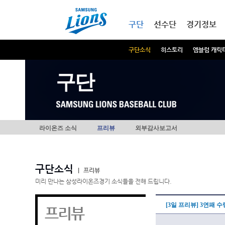
본문내용 바로가기
메인메뉴 바로가기
구단
선수단
경기정보
구단소식
히스토리
엠블럼 캐릭
구단
라이온즈 소식
프리뷰
외부감사보고서
구단소식
|
프리뷰
미리 만나는 삼성라이온즈경기 소식들을 전해 드립니다.
[3일 프리뷰] 3연패 
프리뷰