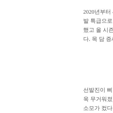
2020년부
발 특급으로
했고 올 시즌
다. 목 담
선발진이 삐
욱 무거워졌
소모가 컸다