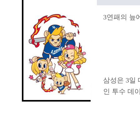
3연패의 늪
삼성은 3일
인 투수 데