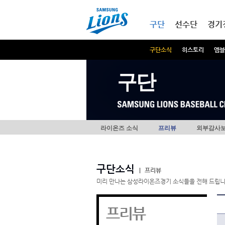
본문내용 바로가기
메인메뉴 바로가기
구단
선수단
경기
구단소식
히스토리
엠블
구단
라이온즈 소식
프리뷰
외부감사
구단소식
|
프리뷰
미리 만나는 삼성라이온즈경기 소식들을 전해 드립니
프리뷰