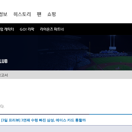
정보
히스토리
팬
쇼핑
럼 캐릭터
GO! 라팍
라이온즈 파트너
보고서
다.
[3일 프리뷰] 3연패 수렁 빠진 삼성, 에이스 카드 통할까