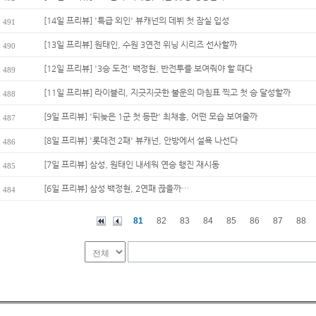
[14일 프리뷰] '특급 외인' 뷰캐넌의 데뷔 첫 잠실 입성
491
[13일 프리뷰] 원태인, 수원 3연전 위닝 시리즈 선사할까
490
[12일 프리뷰] '3승 도전' 백정현, 반전투를 보여줘야 할 때다
489
[11일 프리뷰] 라이블리, 지긋지긋한 불운의 마침표 찍고 첫 승 달성할까
488
[9일 프리뷰] '뒤늦은 1군 첫 등판' 최채흥, 어떤 모습 보여줄까
487
[8일 프리뷰] '롯데전 2패' 뷰캐넌, 안방에서 설욕 나선다
486
[7일 프리뷰] 삼성, 원태인 내세워 연승 행진 재시동
485
[6일 프리뷰] 삼성 백정현, 2연패 끊을까…
484
81
82
83
84
85
86
87
88