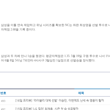
삼성을 이틀 연속 제압하고 위닝 시리즈를 확보한 NC는 좌완 최성영을 선발 투수로 내세
자책점 2.68을 기록 중이다.
삼성과 두 차례 만나 1승을 챙겼다. 평균자책점은 1.35. 5월 19일 구원 투수로 나서 
어 6월 8일 5이닝 7피안타 4사사구 3탈삼진 1실점으로 선발승을 장식했다.
번호
제목
[16일 프리뷰] '라이블리 대체 선발' 이승민, 이번에도 난세 속 영웅이 될까
493
[15일 프리뷰] ‘LG 킬러’ 최채흥, 시즌 첫 승 성공할까
492