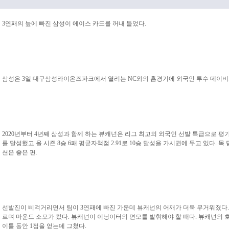
3연패의 늪에 빠진 삼성이 에이스 카드를 꺼내 들었다.
삼성은 3일 대구삼성라이온즈파크에서 열리는 NC와의 홈경기에 외국인 투수 데이비
2020년부터 4년째 삼성과 함께 하는 뷰캐넌은 리그 최고의 외국인 선발 특급으로 평
를 달성했고 올 시즌 8승 6패 평균자책점 2.91로 10승 달성을 가시권에 두고 있다. 
션은 좋은 편.
선발진이 삐걱거리면서 팀이 3연패에 빠진 가운데 뷰캐넌의 어깨가 더욱 무거워졌다.
르며 마운드 소모가 컸다. 뷰캐넌이 이닝이터의 면모를 발휘해야 할 때다. 뷰캐넌의 호
이틀 동안 1점을 얻는데 그쳤다.