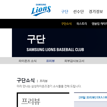
본문내용 바로가기
메인메뉴 바로가기
구단
선수단
경기정보
구단소식
히스토리
엠블럼 캐릭
구단
라이온즈 소식
프리뷰
외부감사보고서
구단소식
|
프리뷰
미리 만나는 삼성라이온즈경기 소식들을 전해 드립니다.
[18일 프리뷰] ERA 1
프리뷰