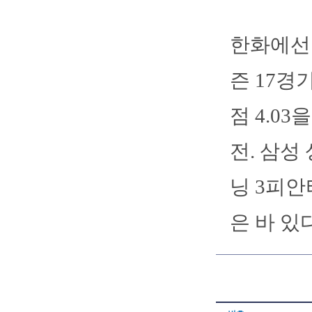
한화에선 
즌 17경
점 4.03
전. 삼성
닝 3피안
은 바 있다