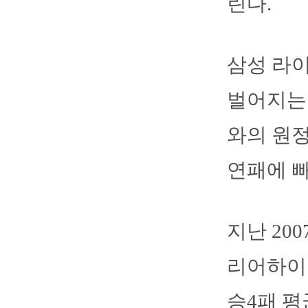
린다.
삼성 라
벌어지는 
와의 원정
연패에 빠
지난 20
리어하이 
승4패 평