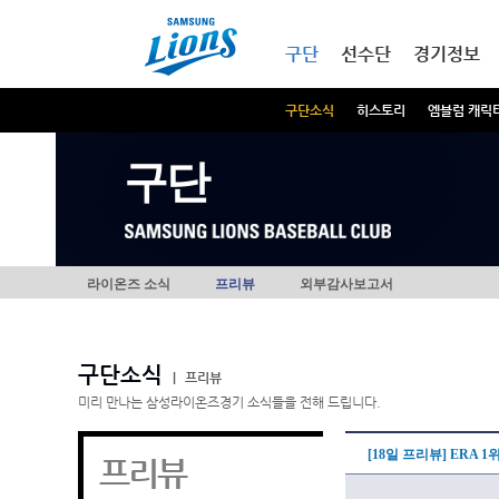
본문내용 바로가기
메인메뉴 바로가기
구단
선수단
경기정보
구단소식
히스토리
엠블럼 캐릭
구단
라이온즈 소식
프리뷰
외부감사보고서
구단소식
|
프리뷰
미리 만나는 삼성라이온즈경기 소식들을 전해 드립니다.
[18일 프리뷰] ERA 1
프리뷰