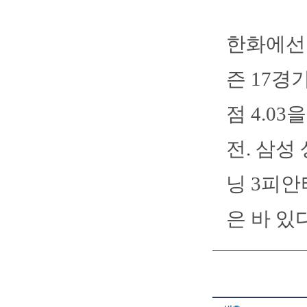
한화에선 
즌 17경
점 4.03
전. 삼성
닝 3피안
은 바 있다