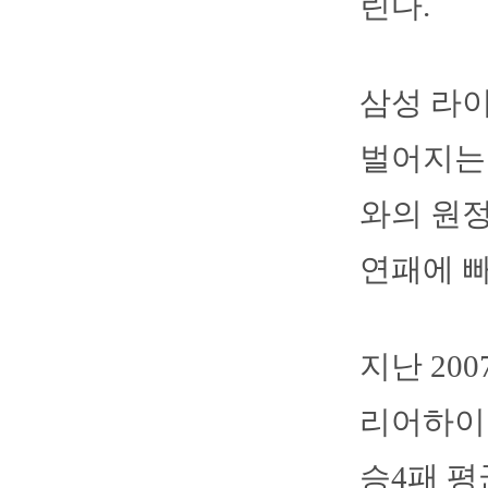
린다.
삼성 라
벌어지는 
와의 원정
연패에 빠
지난 20
리어하이 
승4패 평