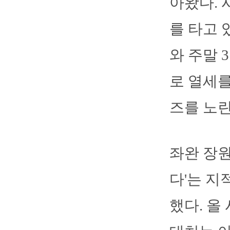
아왔다. 
를 타고 
와 주말 
로 열세를
즈를 노린
좌완 장원
다'는 지
했다. 올