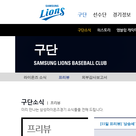
본문내용 바로가기
메인메뉴 바로가기
구단
선수단
경기정보
구단소식
히스토리
엠블럼 캐릭
구단
라이온즈 소식
프리뷰
외부감사보고서
구단소식
|
프리뷰
미리 만나는 삼성라이온즈경기 소식들을 전해 드립니다.
[11일 프리뷰] '상승
프리뷰