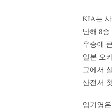
KIA는 
난해 8승 
우승에 큰
일본 오키
그에서 실
산전서 첫
임기영은 