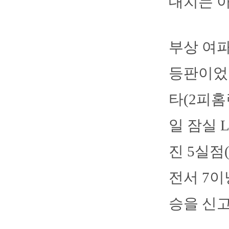
대치는 아
부상 여파
등판이었던
타(2피홈
일 잠실 
진 5실점
전서 7이
승을 신고